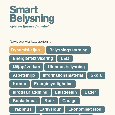
Navigera via kategorierna:
Dynamiskt ljus
Belysningsstyrning
Energieffektivisering
LED
Miljöpåverkan
Utomhusbelysning
Arbetsmiljö
Informationsmaterial
Skola
Kontor
Energimyndigheten
Idrottsanläggning
Ljusdesign
Lager
Bostadshus
Butik
Garage
Trapphus
Earth Hour
Ekonomiskt stöd