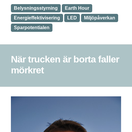
Belysningsstyrning
Earth Hour
Energieffektivisering
LED
Miljöpåverkan
Sparpotentialen
När trucken är borta faller
mörkret