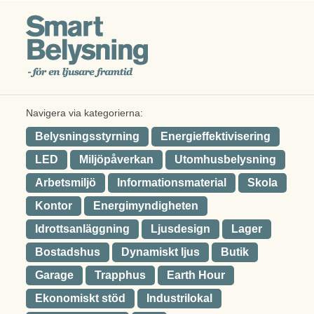
Navigera via kategorierna:
Belysningsstyrning
Energieffektivisering
LED
Miljöpåverkan
Utomhusbelysning
Arbetsmiljö
Informationsmaterial
Skola
Kontor
Energimyndigheten
Idrottsanläggning
Ljusdesign
Lager
Bostadshus
Dynamiskt ljus
Butik
Garage
Trapphus
Earth Hour
Ekonomiskt stöd
Industrilokal